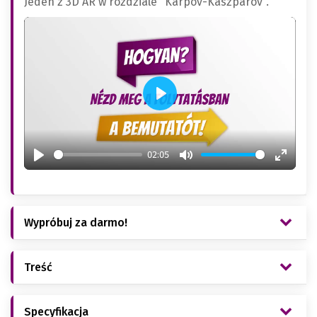
Jeden z 3D AR w rozdziale "Karpov-Kaszparov".
Play
02:05
Play
Mute
Enter
fullsc
Wypróbuj za darmo!
Treść
Specyfikacja