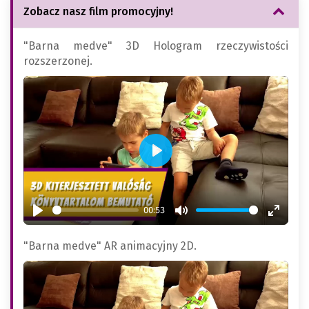
Zobacz nasz film promocyjny!
"Barna medve" 3D Hologram rzeczywistości
rozszerzonej.
Play
00:53
Play
Mute
Enter
fullsc
"Barna medve" AR animacyjny 2D.