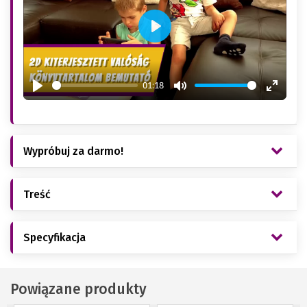
Play
01:18
Play
Mute
Enter
fullsc
Wypróbuj za darmo!
Treść
Specyfikacja
Powiązane produkty