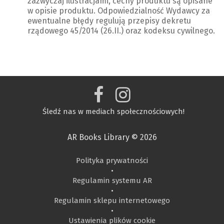
zazwyczaj ilustracjami, cechy produktu są opisane
w opisie produktu. Odpowiedzialność Wydawcy za
ewentualne błędy regulują przepisy dekretu
rządowego 45/2014 (26.II.) oraz kodeksu cywilnego.
Śledź nas w mediach społecznościowych!
AR Books Library © 2026
Polityka prywatności
•
Regulamin systemu AR
•
Regulamin sklepu internetowego
•
Ustawienia plików cookie