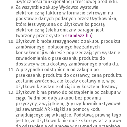
użyteczności funkcjonalnej i treściowej produktu.
Za wszystkie zakupy Wydawca wystawia
elektroniczną fakturę w formacie cyfrowym na
podstawie danych podanych przez Użytkownika,
która jest wysyłana do Użytkownika pocztą
elektroniczną (elektroniczny paragon jest
tworzony przez system
szamlazz.hu
).
Użytkownik może zrezygnować z zakupu produktu
zamówionego i opłaconego bez żadnych
konsekwencji w okresie poprzedzającym wysłanie
zawiadomienia o przekazaniu produktu do
dostawcy w celu dostawy zamówionego produktu.
W przypadku odstąpienia od zakupu po
przekazaniu produktu do dostawcy, cena produktu
zostanie zwrócona, ale koszty dostawy nie, więc
Użytkownik zostanie obciążony kosztem dostawy.
Użytkownik ma prawo do odstąpienia od zakupu w
ciągu 14 dni od daty zakupu bez podania
przyczyny, z wyjątkiem, gdy użytkownik aktywował
już zawartość AR książki za pomocą kodu
znajdującego się w książce. Podstawą prawną tego
jest to, że Użytkownik nie może skorzystać z prawa
do odstąpienia od umowy w przypadku przepisów